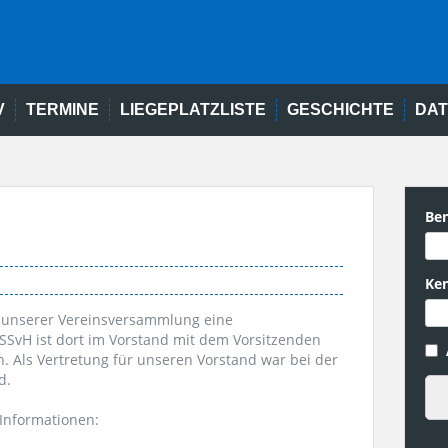
V
TERMINE
LIEGEPLATZLISTE
GESCHICHTE
DA
Be
Ke
u unserer Vereinsversammlung eine
SvH ist dort im Vorstand mit dem Vorsitzenden
 Als Vertretung für unseren Vorstand war bei der
d.
Informationen: