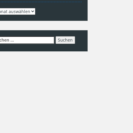
hiv
chen
h:
ere Jugendarbeit wird unterstützt durch
NTAKT