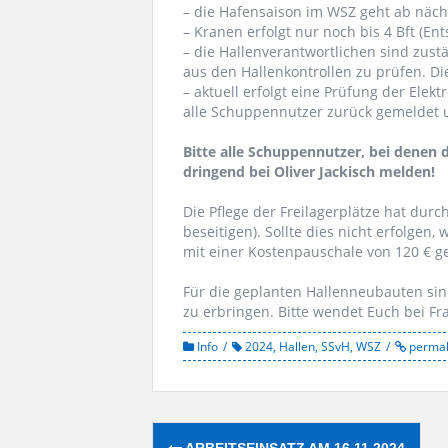
– die Hafensaison im WSZ geht ab nächs
– Kranen erfolgt nur noch bis 4 Bft (En
– die Hallenverantwortlichen sind zustä
aus den Hallenkontrollen zu prüfen. Di
– aktuell erfolgt eine Prüfung der Elek
alle Schuppennutzer zurück gemeldet 
Bitte alle Schuppennutzer, bei denen d
dringend bei Oliver Jackisch melden!
Die Pflege der Freilagerplätze hat dur
beseitigen). Sollte dies nicht erfolge
mit einer Kostenpauschale von 120 € 
Für die geplanten Hallenneubauten sin
zu erbringen. Bitte wendet Euch bei Fr
Info
2024
,
Hallen
,
SSvH
,
WSZ
permal
Post
ARBEITSEINSATZ AM 16.11.2024