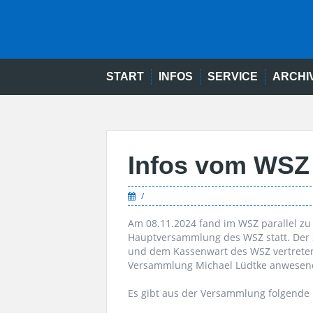
START
INFOS
SERVICE
ARCHI
Infos vom WSZ
Am 08.11.2024 fand im WSZ parallel z
Hauptversammlung des WSZ statt. Der S
und dem Kassenwart des WSZ vertreten.
Versammlung Michael Lüdtke anwesen
Es gibt aus der Versammlung folgende 