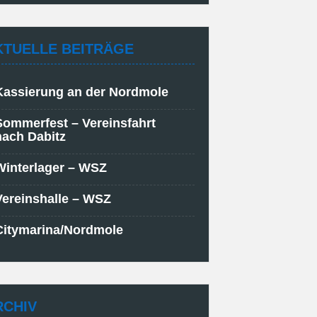
KTUELLE BEITRÄGE
Kassierung an der Nordmole
Sommerfest – Vereinsfahrt
nach Dabitz
Winterlager – WSZ
Vereinshalle – WSZ
Citymarina/Nordmole
RCHIV