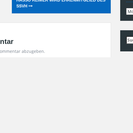
SSVH
Arc
Su
ntar
nac
Kommentar abzugeben.
Uns
KO