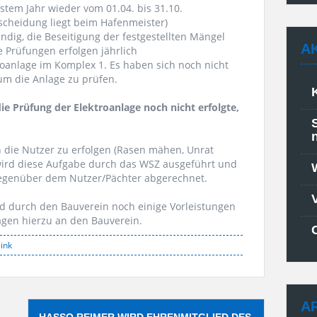
tem Jahr wieder vom 01.04. bis 31.10.
tscheidung liegt beim Hafenmeister)
ndig, die Beseitigung der festgestellten Mängel
A
e Prüfungen erfolgen jährlich
troanlage im Komplex 1. Es haben sich noch nicht
um die Anlage zu prüfen.
ie Prüfung der Elektroanlage noch nicht erfolgte,
ch die Nutzer zu erfolgen (Rasen mähen, Unrat
n, wird diese Aufgabe durch das WSZ ausgeführt und
gegenüber dem Nutzer/Pächter abgerechnet.
d durch den Bauverein noch einige Vorleistungen
agen hierzu an den Bauverein.
ink
A
HASSO REIMER WIRD EHRENMITGLIED DES